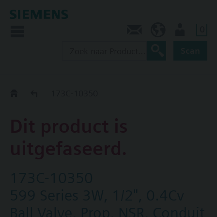
0
Contact
NL (nl)
Gebruiker
Scan
Old2New
173C-10350
Dit product is
uitgefaseerd.
173C-10350
599 Series 3W, 1/2", 0.4Cv
Ball Valve, Prop, NSR, Conduit