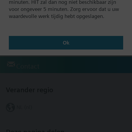
minuten. HIT zal dan nog niet beschikbaar zijn
voor ongeveer 5 minuten. Zorg ervoor dat u uw
waardevolle werk tijdig hebt opgeslagen.
Documenten
Ok
Technische samenvatting
Contact
Verander regio
NL (nl)