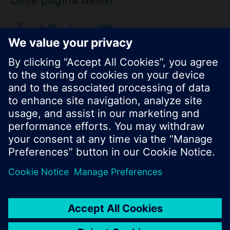
Deze pagina delen
© Siemens Nederland N.V. 2017
Productportfolio en prijzen kunnen variëren per
land
Bescherming persoonsgegevens
Gebruikershandleiding
Contact