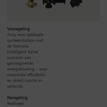
m3/h, dpmax = 300 kPa
Vooregeling
Zorg voor optimale
systeembalans met
de Siemens
Type:
2L200
Intelligent Valve
Artikel-Nr.:
BPZ:2L200
voorzien van
geïntegreerde
Zoek een vervanger
energiemeting – voor
maximale efficiëntie
en direct inzicht in
verbruik.
Documenten
Naregeling
Realiseer