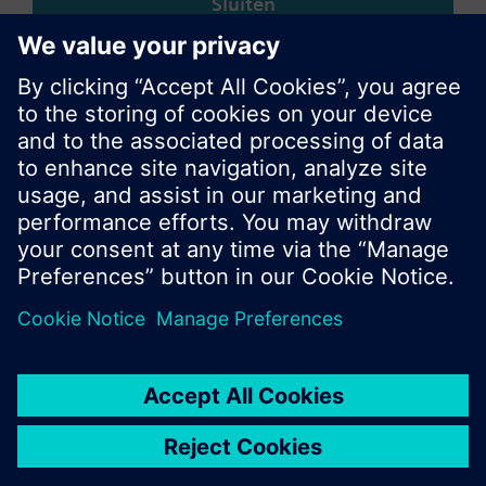
Sluiten
© Siemens Nederland N.V. 2017
Productportfolio en prijzen kunnen variëren per
land
Bescherming persoonsgegevens
Gebruikershandleiding
Contact