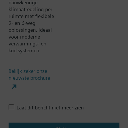
nauwkeurige
Toevoegen aan project
klimaatregeling per
ruimte met flexibele
2- en 6-weg
oplossingen, ideaal
Documenten
voor moderne
verwarmings- en
koelsystemen.
Contact
Bekijk zeker onze
Verander regio
nieuwste brochure
NL (nl)
Laat dit bericht niet meer zien
Deze pagina delen