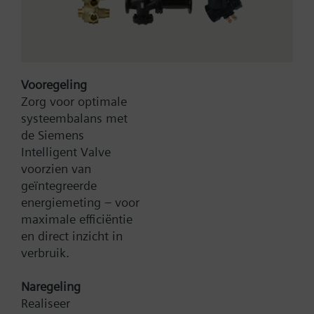
GLB
Position indication of the angle of rotation for the
damper actuator.
Vooregeling
Zorg voor optimale
systeembalans met
de Siemens
Intelligent Valve
voorzien van
Type:
430413490
geïntegreerde
Artikel-Nr.:
BPZ:430413490
energiemeting – voor
Garantie:
24 maanden
maximale efficiëntie
Productgroep:
C45
en direct inzicht in
verbruik.
Zoek een vervanger
Naregeling
Realiseer