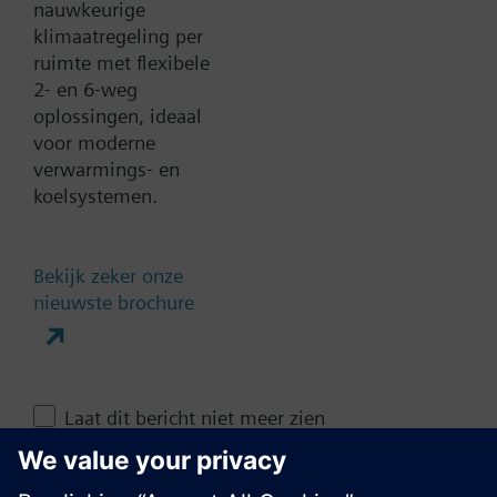
nauwkeurige
klimaatregeling per
Documenten
ruimte met flexibele
2- en 6-weg
oplossingen, ideaal
Contact
voor moderne
verwarmings- en
koelsystemen.
Verander regio
NL (nl)
Bekijk zeker onze
nieuwste brochure
Deze pagina delen
Laat dit bericht niet meer zien