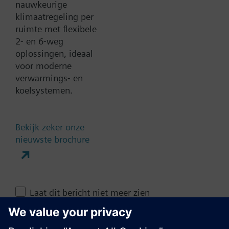
nauwkeurige
klimaatregeling per
Documenten
ruimte met flexibele
2- en 6-weg
oplossingen, ideaal
Contact
voor moderne
verwarmings- en
koelsystemen.
Verander regio
NL (nl)
Bekijk zeker onze
nieuwste brochure
Deze pagina delen
Laat dit bericht niet meer zien