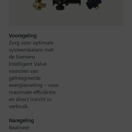
GIB
The adapter is self-centering and designed for axle
diameter 8...25.6 mm.
Vooregeling
Zorg voor optimale
systeembalans met
de Siemens
Intelligent Valve
voorzien van
Type:
471814020
geïntegreerde
Artikel-Nr.:
BPZ:471814020
energiemeting – voor
Garantie:
24 maanden
maximale efficiëntie
Productgroep:
C45
en direct inzicht in
verbruik.
Zoek een vervanger
Naregeling
Realiseer