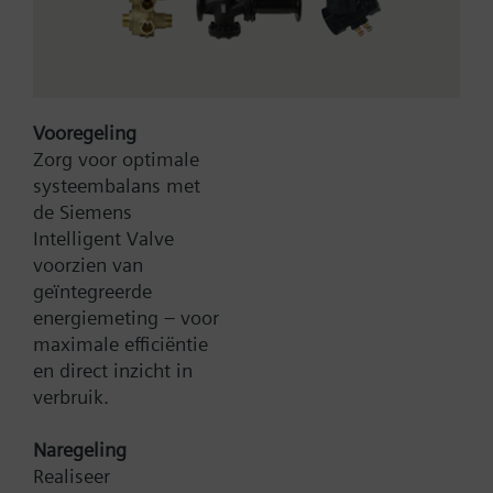
dpmax = 30 kPa
Vooregeling
Zorg voor optimale
systeembalans met
de Siemens
Type:
4F80
Intelligent Valve
Artikel-Nr.:
BPZ:4F80
voorzien van
geïntegreerde
Zoek een vervanger
energiemeting – voor
maximale efficiëntie
en direct inzicht in
verbruik.
Documenten
Naregeling
Realiseer