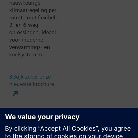
nauwkeurige
klimaatregeling per
ruimte met flexibele
Contact
2- en 6-weg
oplossingen, ideaal
voor moderne
Verander regio
verwarmings- en
koelsystemen.
NL (nl)
Bekijk zeker onze
nieuwste brochure
Deze pagina delen
Laat dit bericht niet meer zien