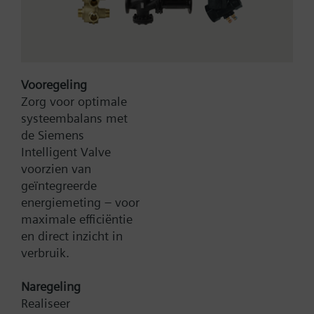
Keeps the actuator from turning. Fixed with two
screws with countersunk head 4,8 x 13 mm (DIN
7981).
Vooregeling
Zorg voor optimale
systeembalans met
de Siemens
Intelligent Valve
voorzien van
Type:
7419000130
geïntegreerde
Artikel-Nr.:
BPZ:7419000130
energiemeting – voor
Garantie:
24 maanden
maximale efficiëntie
en direct inzicht in
Zoek een vervanger
verbruik.
Naregeling
Realiseer
Documenten