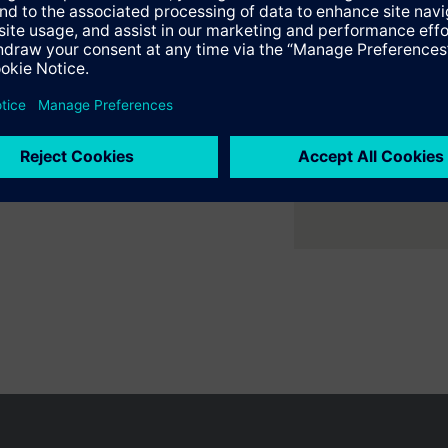
er ruimte met flexibele 2- en
ne verwarmings- en
en variëren per land
Bescherming persoonsgegevens
Gebruikershand