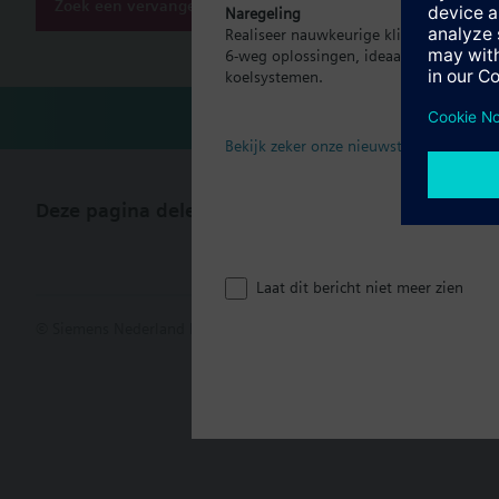
Zoek een vervanger
Naregeling
Realiseer nauwkeurige klimaatregeling p
6-weg oplossingen, ideaal voor moder
koelsystemen.
Bekijk zeker onze nieuwste brochure
Deze pagina delen
Laat dit bericht niet meer zien
© Siemens Nederland N.V. 2017
Productportfolio en prijzen kunn