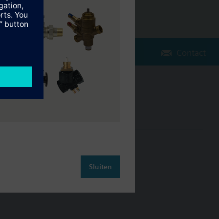
Contact
Verander regio
NL (nl)
leiding
Contact
Sluiten