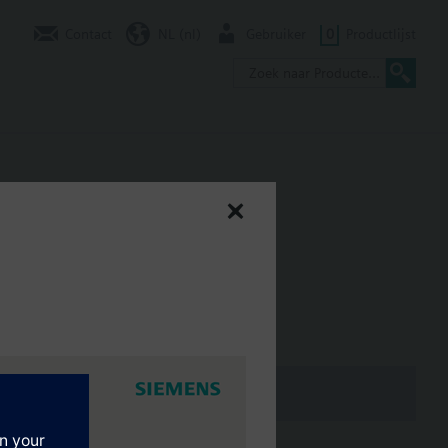
Contact
NL (nl)
Gebruiker
0
Productlijst