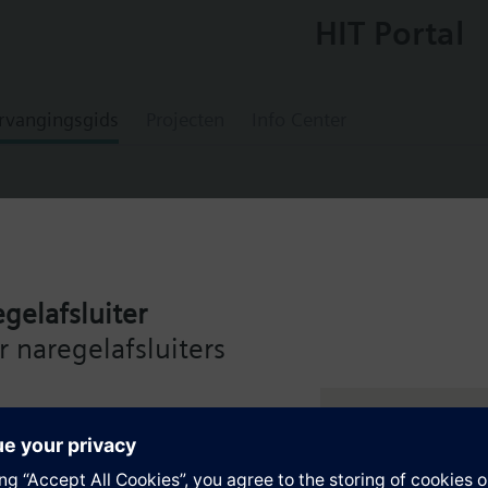
HIT Portal
rvangingsgids
Projecten
Info Center
gelafsluiter
 24 V butterfly valve actuator
 naregelafsluiters
de Siemens Intelligent Valve
en
ng – voor maximale efficiëntie