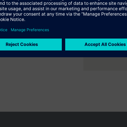
er ruimte met flexibele 2- en
ne verwarmings- en
en variëren per land
Bescherming persoonsgegevens
Gebruikershand