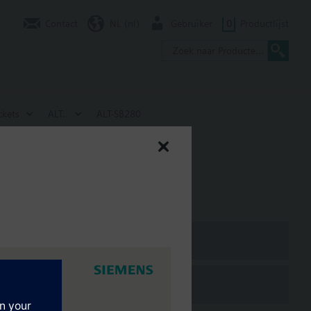
Contact
NL (nl)
Gebruiker
0
Productlijst
ckets
ALT..
ALT-SB280
LW7