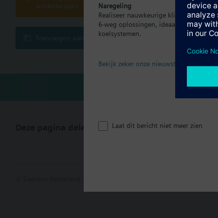
winkelwagen
Naregeling
Realiseer nauwkeurige klimaatregeling p
6-weg oplossingen, ideaal voor moder
koelsystemen.
Toevoegen aan project
Bekijk zeker onze nieuwste brochure
Laat dit bericht niet meer zien
Deze pagina delen
© Siemens Nederland N.V. 2017
Productportfolio en prijzen kunn