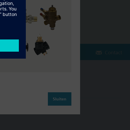
Contact
Verander regio
NL (nl)
Sluiten
leiding
Contact