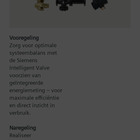
voor QAE22, FT-T1K1
Meer
Vooregeling
Zorg voor optimale
systeembalans met
de Siemens
Bruto Prijs
30,90 EUR
Intelligent Valve
Type:
ALT-SS100
voorzien van
Artikel-Nr.:
BPZ:ALT-SS100
geïntegreerde
Garantie:
24 maanden
energiemeting – voor
Productgroep:
C40
maximale efficiëntie
en direct inzicht in
Toevoegen aan winkelwagen
verbruik.
Naregeling
Toevoegen aan project
Realiseer