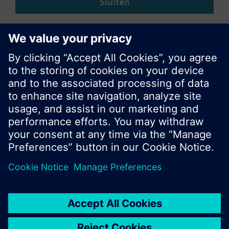
Sluiten
© Siemens Nederland N.V. 2017
Productportfolio en prijzen kunnen variëren per
land
Bescherming persoonsgegevens
Gebruikershandleiding
Contact