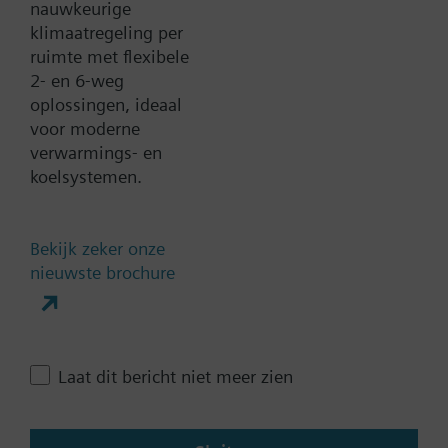
nauwkeurige
klimaatregeling per
ruimte met flexibele
Documenten
2- en 6-weg
oplossingen, ideaal
voor moderne
Technische samenvatting
verwarmings- en
koelsystemen.
Contact
Bekijk zeker onze
nieuwste brochure
Verander regio
NL (nl)
Laat dit bericht niet meer zien
Deze pagina delen