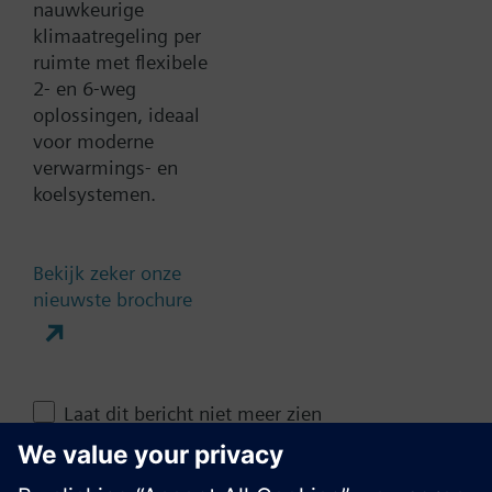
nauwkeurige
Documenten
klimaatregeling per
ruimte met flexibele
2- en 6-weg
Contact
oplossingen, ideaal
voor moderne
verwarmings- en
koelsystemen.
Verander regio
NL (nl)
Bekijk zeker onze
nieuwste brochure
Deze pagina delen
Laat dit bericht niet meer zien