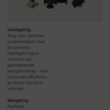
Vooregeling
Zorg voor optimale
systeembalans met
Type:
AZY55.60
de Siemens
Artikel-Nr.:
BPZ:AZY55.60
Intelligent Valve
voorzien van
Zoek een vervanger
geïntegreerde
energiemeting – voor
maximale efficiëntie
en direct inzicht in
Documenten
verbruik.
Naregeling
Contact
Realiseer