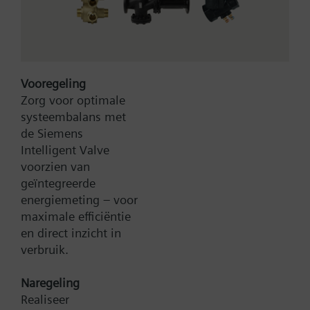
dpmax = 50 kPa, without
manual adjuster;
Vooregeling
Zorg voor optimale
systeembalans met
de Siemens
Intelligent Valve
voorzien van
Type:
B3f100
geïntegreerde
Artikel-Nr.:
BPZ:B3f100
energiemeting – voor
maximale efficiëntie
Zoek een vervanger
en direct inzicht in
verbruik.
Naregeling
Documenten
Realiseer