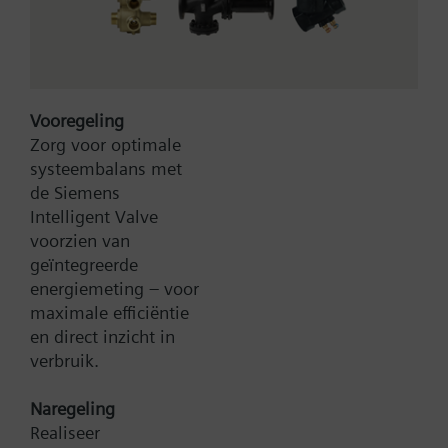
Can be used as control or shutoff valves in heating,
ventilation and air conditioning plant.
Samenvatting
Meer
tweeweg-/ driewegafsluiters PN10 met
Vooregeling
flensaansluiting
Zorg voor optimale
Type:
C/VVF40.100-160
systeembalans met
Artikel-Nr.:
BPZ:C/VVF40.100-160
de Siemens
Garantie:
24 maanden
Intelligent Valve
voorzien van
geïntegreerde
Zoek een vervanger
energiemeting – voor
maximale efficiëntie
en direct inzicht in
Verwijder alle filters
verbruik.
Aandrijving parameters
Naregeling
Realiseer