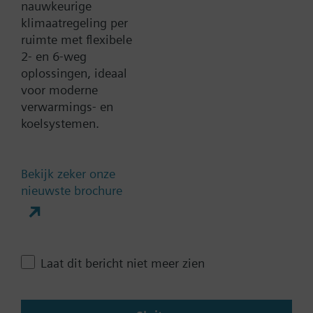
nauwkeurige
Stuursignaal
klimaatregeling per
0...1000 Ohm
ruimte met flexibele
0...20 mA
2- en 6-weg
oplossingen, ideaal
0..100% (KNX)
voor moderne
0..100% (Modbus RTU)
verwarmings- en
2-punts
koelsystemen.
Laat alle (10) zien
Bedrijfsspanning
Bekijk zeker onze
nieuwste brochure
AC 230 V
AC 24 V
DC 20...30 V
DC 24 V
Laat dit bericht niet meer zien
DC 24...48 V
Laat alle (6) zien