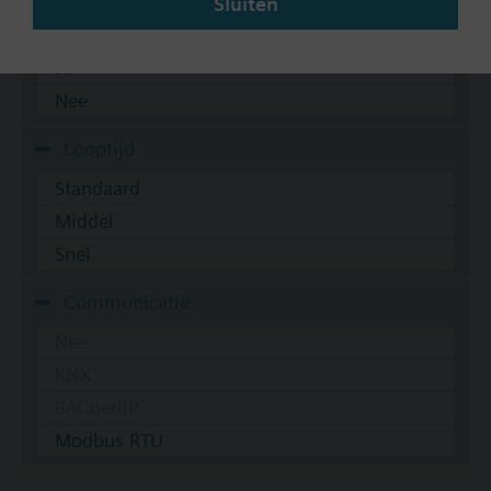
Sluiten
Veerteruggang
Ja
Nee
Looptijd
Standaard
Middel
Snel
Communicatie
Nee
KNX
BACnet/IP
Modbus RTU