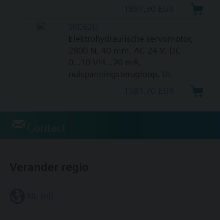
1897,30 EUR
SKC62U
Elektrohydraulische servomotor,
2800 N, 40 mm, AC 24 V, DC
0...10 V/4...20 mA,
nulspanningsterugloop, UL
1581,70 EUR
Contact
Verander regio
NL (nl)