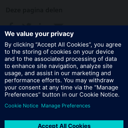
Deze pagina delen
© Siemens Nederland N.V. 2017
Productportfolio en prijzen kunnen variëren per
land
Bescherming persoonsgegevens
Gebruikershandleiding