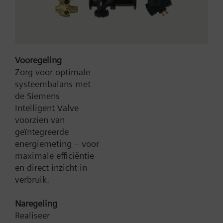
dpmax = 50 kPa
Vooregeling
Zorg voor optimale
systeembalans met
de Siemens
Type:
C1f100
Intelligent Valve
Artikel-Nr.:
BPZ:C1f100
voorzien van
geïntegreerde
Zoek een vervanger
energiemeting – voor
maximale efficiëntie
en direct inzicht in
verbruik.
Documenten
Naregeling
Realiseer