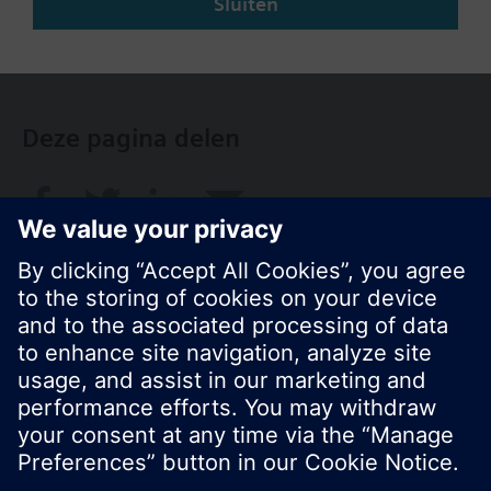
Sluiten
NL (nl)
Deze pagina delen
© Siemens Nederland N.V. 2017
Productportfolio en prijzen kunnen variëren per
land