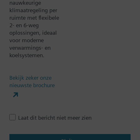
nauwkeurige
Toevoegen aan project
afsluiter, en niet verdelend
klimaatregeling per
ruimte met flexibele
2- en 6-weg
oplossingen, ideaal
Documenten
voor moderne
verwarmings- en
Technische samenvatting
koelsystemen.
Meervoudige selecteerbare
Bekijk zeker onze
nieuwste brochure
accessoires
Contact
Laat dit bericht niet meer zien
Verander regio