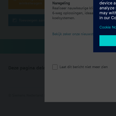
Waarschuwing
winkelwagen
Naregeling
LET OP!:
Realiseer nauwkeurige klimaatregeling p
Technisch
De afsluiter mag allee
6-weg oplossingen, ideaal voor moder
meegeleverde blindpl
koelsystemen.
Toevoegen aan project
Meervoudig
Samenvatting
modulerende regelafsl
Bekijk zeker onze nieuwste brochure
Laat dit bericht niet meer zien
Deze pagina delen
© Siemens Nederland N.V. 2017
Productportfolio en prijzen kunn