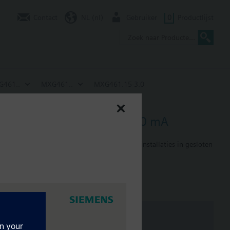
Contact
NL (nl)
Gebruiker
0
Productlijst
G461..
MXG461..
MXG461.15-3.0
24 V, DC 0/2...10 V / 4...20 mA
ulerende regeling van koud- en warmwaterinstallaties in gesloten
ediening.
nde accessoires (bouten,blindflens,en pakking).