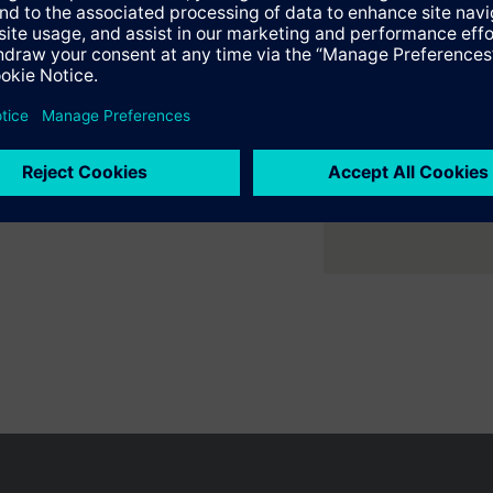
er ruimte met flexibele 2- en
e samenvatting
n als meng- of doorstroomafsluiter, niet als verdeelafsluiter, worden ge
ne verwarmings- en
aat en een wartelmoer worden afgesloten.
e selecteerbare accessoires
uiters PN 16 voor koud-/warmwater met standaard besturingssignaal voo
en variëren per land
Bescherming persoonsgegevens
Gebruikershand