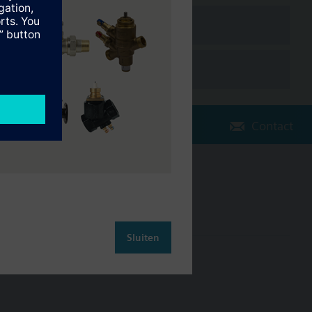
bruikt. Bij gebruik als doorstroomafsluiter moet poort B door de
r alle regelfabrikaten
Contact
Verander regio
NL (nl)
Sluiten
leiding
Contact