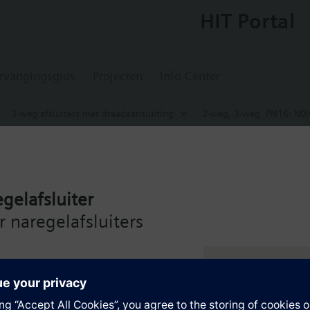
HIT Portal
rvangingsgids
Projecten
Info Center
3-weg afsluiters met draadaansluiting
2-weg, 3-weg, PN16: MX
3.0
regelafsluiter, PN16, DN15, kvs 3, AC / DC 
gelafsluiter
omafsluiters met magneticaandrijving en microprocessorsturing voor mod
geling, standterugmeldingssignaal, nulspanningsterugloopfunctie, handb
 naregelafsluiters
ie
 2 -weg afsluiter, Dan moet poort B worden afgesloten met de bijbehore
 voor media met minerale oliën (data sheet N4455)
de Siemens Intelligent Valve
ije afsluiter, DN15...DN50 (data sheet N4455)
ng – voor maximale efficiëntie
keurd
en