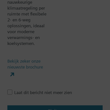
nauwkeurige
Toevoegen aan project
klimaatregeling per
ruimte met flexibele
2- en 6-weg
oplossingen, ideaal
Documenten
voor moderne
verwarmings- en
Technische samenvatting
koelsystemen.
Enkele selecteerbare
Bekijk zeker onze
nieuwste brochure
accessoires
Contact
Laat dit bericht niet meer zien
Verander regio