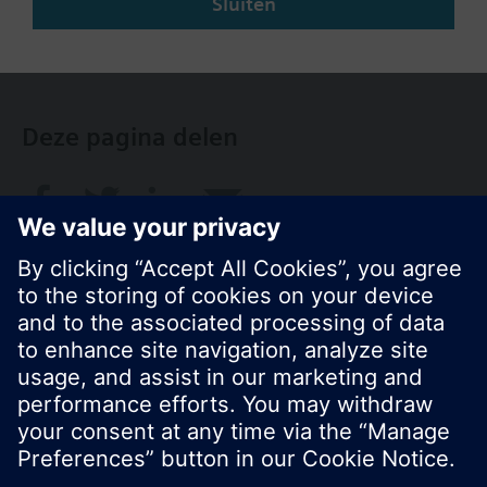
Sluiten
NL (nl)
Deze pagina delen
© Siemens Nederland N.V. 2017
Productportfolio en prijzen kunnen variëren per
land