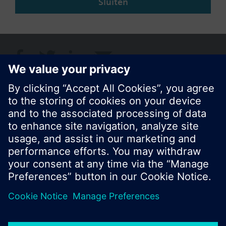
Sluiten
Deze pagina delen
© Siemens Nederland N.V. 2017
Productportfolio en prijzen kunnen variëren per
land
Bescherming persoonsgegevens