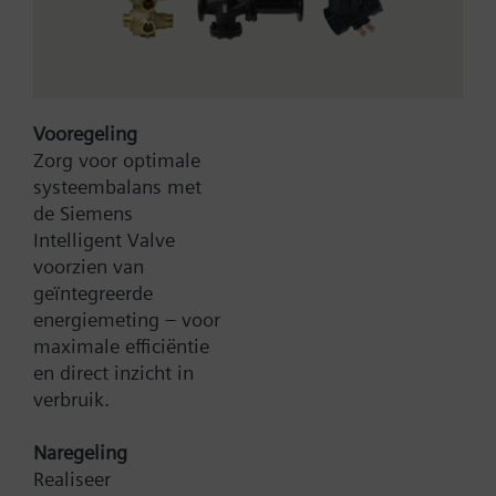
Meer
In de leveringsomvang zijn montageflens AQM63.0
en zonodig montagehouders inbegrepen.
Vooregeling
Zorg voor optimale
systeembalans met
Bruto Prijs
168,30 EUR
de Siemens
Type:
QAM2120.200
Intelligent Valve
Artikel-Nr.:
BPZ:QAM2120.200
voorzien van
Garantie:
60 maanden
geïntegreerde
Productgroep:
C41
energiemeting – voor
maximale efficiëntie
Toevoegen aan winkelwagen
en direct inzicht in
verbruik.
Toevoegen aan project
Naregeling
Realiseer