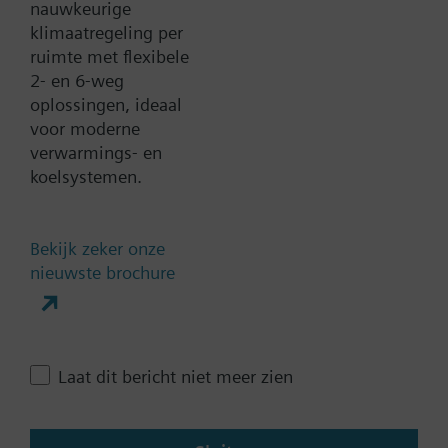
nauwkeurige
klimaatregeling per
Documenten
ruimte met flexibele
2- en 6-weg
Technische samenvatting
oplossingen, ideaal
voor moderne
verwarmings- en
Meervoudige selecteerbare
koelsystemen.
accessoires
Bekijk zeker onze
nieuwste brochure
Contact
Verander regio
Laat dit bericht niet meer zien
NL (nl)