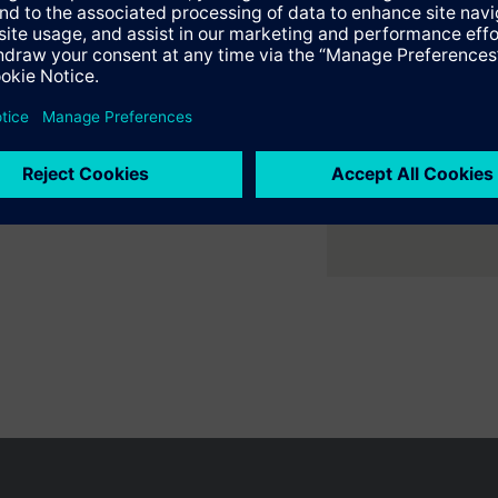
er ruimte met flexibele 2- en
e samenvatting
ne verwarmings- en
e selecteerbare accessoires
en variëren per land
Bescherming persoonsgegevens
Gebruikershand