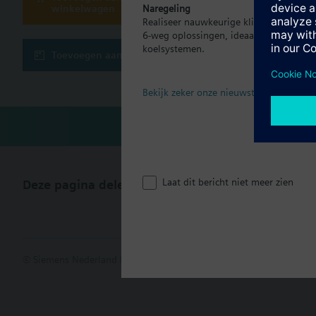
winkelwagen
Naregeling
Realiseer nauwkeurige klimaatregeling p
Technisch
6-weg oplossingen, ideaal voor moder
koelsystemen.
Toevoegen aan project
Meervoudig
Bekijk zeker onze nieuwste brochure
Laat dit bericht niet meer zien
Deze pagina delen
© Siemens Nederland N.V. 2017
Productportfolio en prijzen kunn