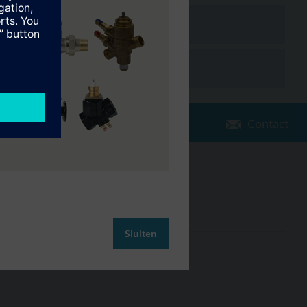
Contact
Verander regio
NL (nl)
Sluiten
leiding
Contact