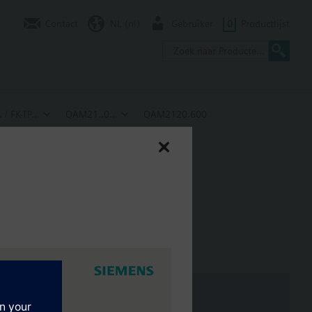
Contact
NL (nl)
Gebruiker
0
Productlijst
/ FK-TP..
QAM21..0..
QAM2120.600
°C