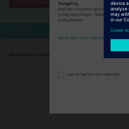
Zoek een vervanger
Naregeling
Realiseer nauwkeurige klimaatregeling p
6-weg oplossingen, ideaal voor moder
koelsystemen.
Bekijk zeker onze nieuwste brochure
Deze pagina delen
Laat dit bericht niet meer zien
© Siemens Nederland N.V. 2017
Productportfolio en prijzen kunn