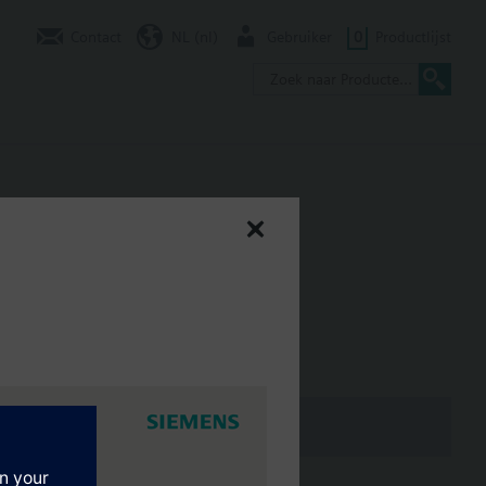
Contact
NL (nl)
Gebruiker
0
Productlijst
gases