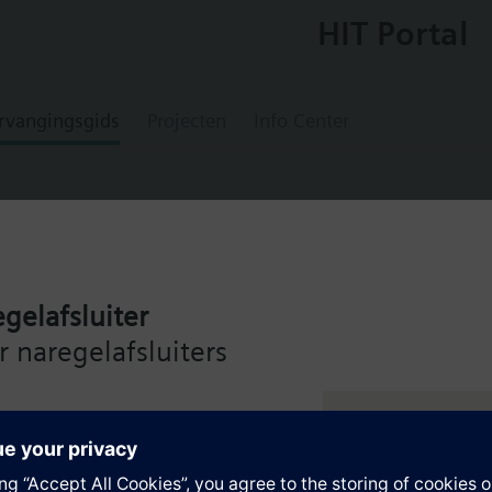
HIT Portal
rvangingsgids
Projecten
Info Center
0
gelafsluiter
pressure sensor for air and non-aggressive 
 naregelafsluiters
de Siemens Intelligent Valve
en
ng – voor maximale efficiëntie