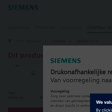
Applicaties
Producten
Catalogus
Old2New Ve
HVAC Producten
Old2New
QBM62.3/250
Dit product is uitgefaseerd.
QBM62.3/25
Drukonafhankelijke re
Differential 
Van voorregeling naar
Vooregeling
Type:
QBM62.3/250
Zorg voor optimale systeembalans met 
Document
Artikel-Nr.:
BPZ:QBM62.3/250
voorzien van geïntegreerde energiemeti
en direct inzicht in verbruik.