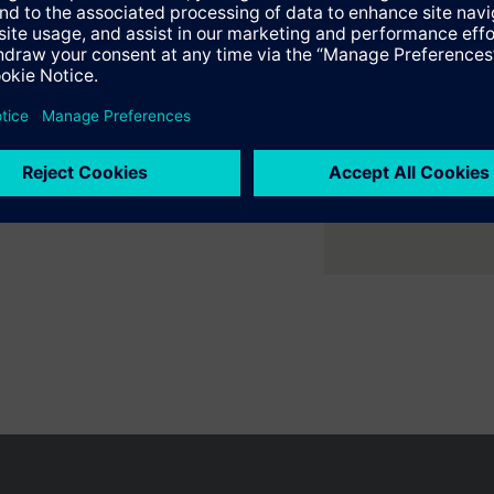
er ruimte met flexibele 2- en
ne verwarmings- en
en variëren per land
Bescherming persoonsgegevens
Gebruikershand