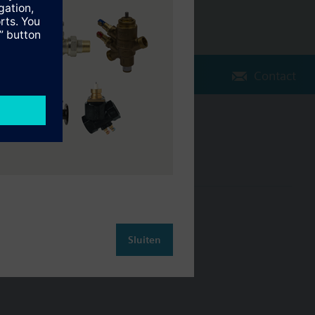
Contact
Verander regio
NL (nl)
leiding
Contact
Sluiten