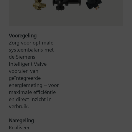
Technical data and accessories identical to those for
QBM63.., plus
LCD for actual values (in Pa).
Type:
QBM64/3000
Vooregeling
Artikel-Nr.:
BPZ:QBM64/3000
Zorg voor optimale
systeembalans met
de Siemens
Zoek een vervanger
Intelligent Valve
voorzien van
geïntegreerde
energiemeting – voor
Documenten
maximale efficiëntie
en direct inzicht in
verbruik.
Technische samenvatting
Naregeling
Realiseer
Contact