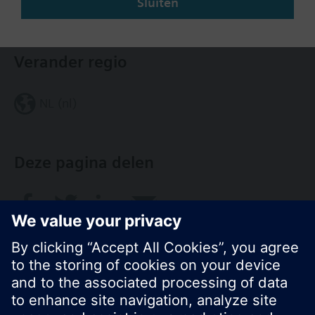
Sluiten
Contact
Verander regio
NL (nl)
Deze pagina delen