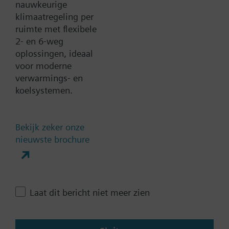
nauwkeurige
Zoek een vervanger
klimaatregeling per
ruimte met flexibele
2- en 6-weg
oplossingen, ideaal
Documenten
voor moderne
verwarmings- en
koelsystemen.
Technische samenvatting
Bekijk zeker onze
Enkele selecteerbare
nieuwste brochure
accessoires
Meervoudige selecteerbare
Laat dit bericht niet meer zien
accessoires