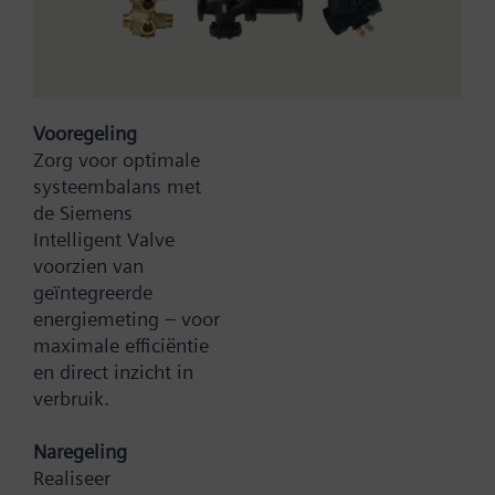
root characteristic 0...1000
Pa
voor lucht en niet agressieve gassen.
Vooregeling
Met actief membraanopnemerelement.
Zorg voor optimale
Uitgangssignaal proportioneel met drukverschil.
systeembalans met
de Siemens
Meer
Aanvullende informatie
Intelligent Valve
2 m PVC-aansluitslang is in de leveringsomvang
voorzien van
inbegrepen.
geïntegreerde
energiemeting – voor
maximale efficiëntie
en direct inzicht in
verbruik.
Type:
QBM65.2-10
Artikel-Nr.:
BPZ:QBM65.2-10
Naregeling
Garantie:
24 maanden
Realiseer