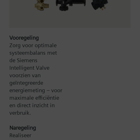
Vooregeling
Bruto Prijs
405,90 EUR
Zorg voor optimale
Type:
QFA3100
systeembalans met
Artikel-Nr.:
BPZ:QFA3100
de Siemens
Garantie:
60 maanden
Intelligent Valve
Productgroep:
C41
voorzien van
geïntegreerde
Toevoegen aan winkelwagen
energiemeting – voor
maximale efficiëntie
en direct inzicht in
Toevoegen aan project
verbruik.
Naregeling
Realiseer