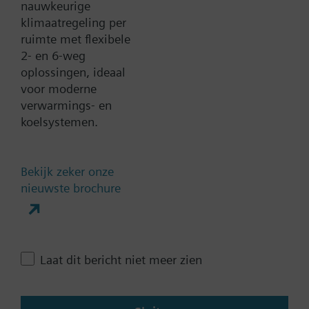
Documenten
nauwkeurige
klimaatregeling per
ruimte met flexibele
Technische samenvatting
2- en 6-weg
oplossingen, ideaal
voor moderne
Meervoudige selecteerbare
verwarmings- en
accessoires
koelsystemen.
Contact
Bekijk zeker onze
nieuwste brochure
Verander regio
Laat dit bericht niet meer zien
NL (nl)