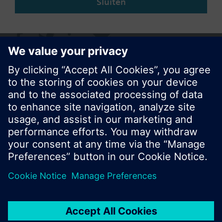
Sluiten
Deze pagina delen
© Siemens Nederland N.V. 2017
Productportfolio en prijzen kunnen variëren per
land
Bescherming persoonsgegevens
Gebruikershandleiding