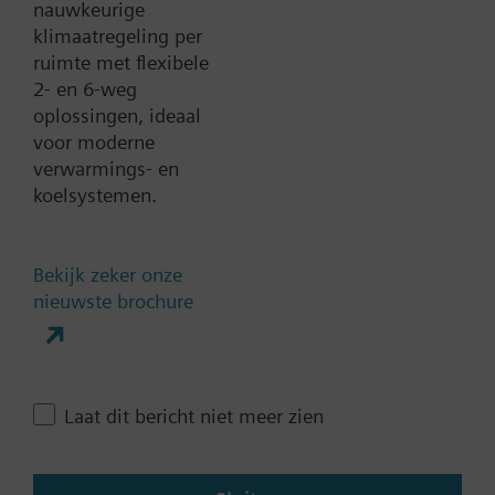
nauwkeurige
klimaatregeling per
ruimte met flexibele
Documenten
2- en 6-weg
oplossingen, ideaal
voor moderne
Technische samenvatting
verwarmings- en
koelsystemen.
Compatible products
Bekijk zeker onze
nieuwste brochure
Contact
Verander regio
Laat dit bericht niet meer zien
NL (nl)