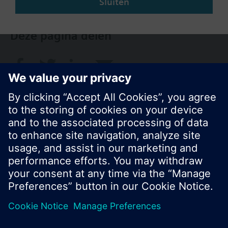
Sluiten
Deze pagina delen
© Siemens Nederland N.V. 2017
Productportfolio en prijzen kunnen variëren per
land
Bescherming persoonsgegevens