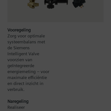
tweepunts regelgedrag met aan/uit-uitgang voor
verwarmen.
Bedrijfswijzen: comfort en gereduceerd bedrijf.
Met weekschakelklok en handbedrijf
Vooregeling
Meer
Met LCD display.
Zorg voor optimale
systeembalans met
de Siemens
Intelligent Valve
voorzien van
geïntegreerde
energiemeting – voor
Type:
RDE10
maximale efficiëntie
Artikel-Nr.:
BPZ:RDE10
en direct inzicht in
Productgroep:
C02
verbruik.
Zoek een vervanger
Naregeling
Realiseer