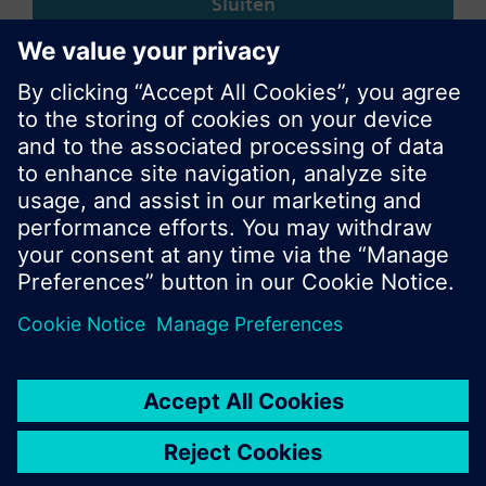
Sluiten
© Siemens Nederland N.V. 2017
Productportfolio en prijzen kunnen variëren per
land
Bescherming persoonsgegevens
Gebruikershandleiding
Contact