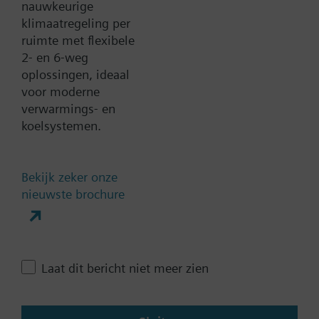
nauwkeurige
klimaatregeling per
Documenten
ruimte met flexibele
2- en 6-weg
oplossingen, ideaal
Technische samenvatting
voor moderne
verwarmings- en
koelsystemen.
Contact
Bekijk zeker onze
Verander regio
nieuwste brochure
NL (nl)
Laat dit bericht niet meer zien
Deze pagina delen