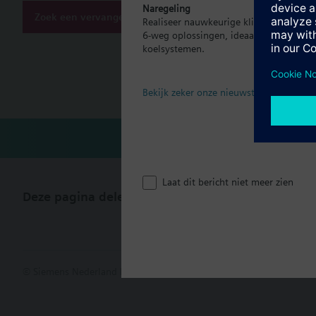
- kleur voorzijde hui
Naregeling
- kleur montageplaat
Zoek een vervanger
Realiseer nauwkeurige klimaatregeling p
6-weg oplossingen, ideaal voor moder
Bedrijfssoorten:
Document
koelsystemen.
- automatisch bedrij
- continu comfort bedr
- continu gereduceerd
Technisch
Bekijk zeker onze nieuwste brochure
- vorstbewaking bedri
Laat dit bericht niet meer zien
Deze pagina delen
© Siemens Nederland N.V. 2017
Productportfolio en prijzen kunn