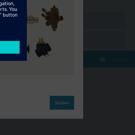
Contact
Verander regio
NL (nl)
Sluiten
leiding
Contact