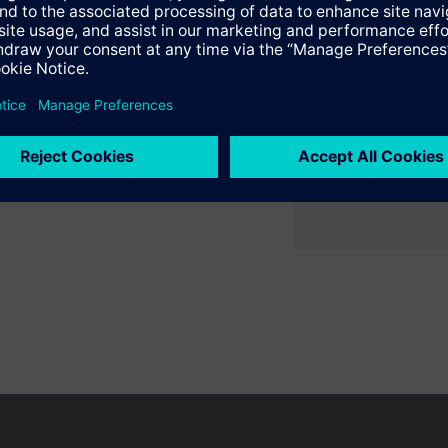
s: Signaalwit RAL9003 (NCS S 0502-G)
: Lichtgrijs RAL7035 (NCS 2801-Y43R)
er ruimte met flexibele 2- en
ne verwarmings- en
en
f met max. 2 verwarmingsperioden per dag
ijf
 bedrijf
e samenvatting
jf
en variëren per land
Bescherming persoonsgegevens
Gebruikershand