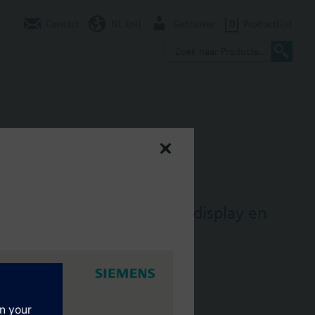
Contact
NL (nl)
Gebruiker
0
Productlijst
et dagschakelklok, groot display en
tgang.