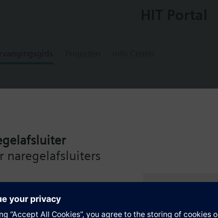
HIT Portal
rvangingsgids
Projecten
Info Center
gelafsluiter
lektronische ruimtetemperatuurregelaar m
 naregelafsluiters
atterijgevoede elektronische ruimtetemperatuur regelaar met 2-punts ui
de Siemens Intelligent Valve
cht schakelklok
ng – voor maximale efficiëntie
g door grote draaiknop, grote display en schuifschakelaars
koelen