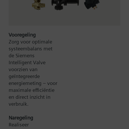
Vooregeling
Type:
RT72.202
Zorg voor optimale
Artikel-Nr.:
BPZ:RT72.202
systeembalans met
de Siemens
Zoek een vervanger
Intelligent Valve
voorzien van
geïntegreerde
energiemeting – voor
maximale efficiëntie
Documenten
en direct inzicht in
verbruik.
Contact
Naregeling
Realiseer