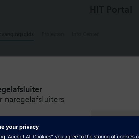
HIT Portal
rvangingsgids
Projecten
Info Center
gelafsluiter
ting controller (AC 220 V)
 naregelafsluiters
de Siemens Intelligent Valve
en
ng – voor maximale efficiëntie