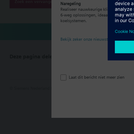
Zoek een vervanger
Naregeling
Realiseer nauwkeurige klimaatregeling p
6-weg oplossingen, ideaal voor moder
koelsystemen.
Bekijk zeker onze nieuwste brochure
Deze pagina delen
Laat dit bericht niet meer zien
© Siemens Nederland N.V. 2017
Productportfolio en prijzen kunn