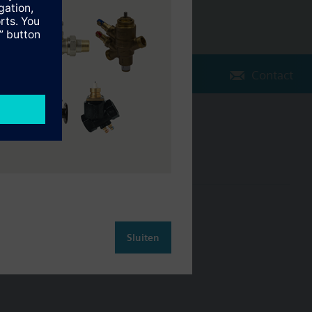
Contact
Verander regio
NL (nl)
leiding
Contact
Sluiten