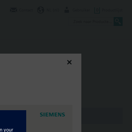
Contact
NL (nl)
Gebruiker
0
Productlijst