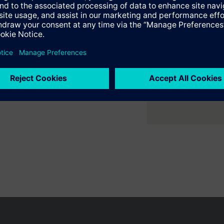
er ruimte met flexibele 2- en
ne verwarmings- en
en variëren per land
Bescherming persoonsgegevens
Gebruikershand