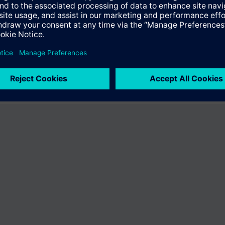
ct niet aan "BPZ:RXA29.1/FC-04". U wordt naar de productcatalogus gel
roductaanbod van Siemens kunt bladeren.