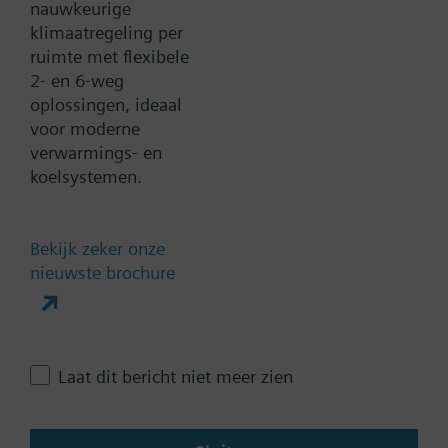
nauwkeurige
klimaatregeling per
ruimte met flexibele
Documenten
2- en 6-weg
oplossingen, ideaal
voor moderne
Technische samenvatting
verwarmings- en
koelsystemen.
Enkele selecteerbare
accessoires
Bekijk zeker onze
nieuwste brochure
Meervoudige selecteerbare
accessoires
Laat dit bericht niet meer zien
Contact