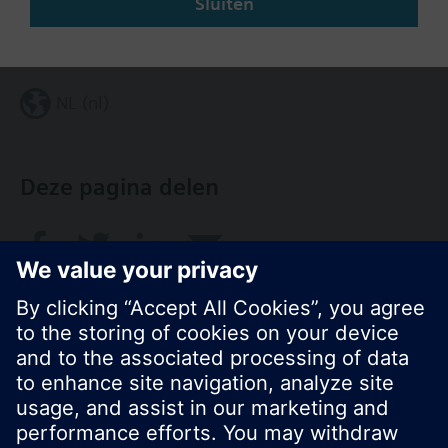
Sluiten
Verander regio
NL (nl)
Deze pagina delen
© Siemens Nederland N.V. 2017