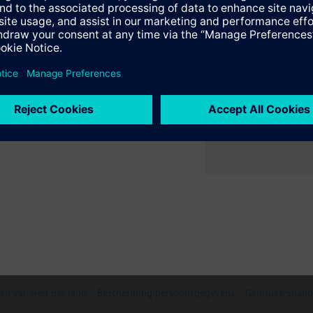
er ruimte met flexibele 2- en
en
ne verwarmings- en
 slag
e samenvatting
e selecteerbare accessoires
en variëren per land
Bescherming persoonsgegevens
Gebruikershand