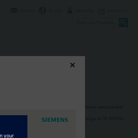
Contact
NL (nl)
Gebruiker
0
Productlijst
kabel, AC 24 V, DC 0..10 V
s. Met standaanwijzer, handbediening en steekbare aansluitkabel
 van Heimeier, Honeywell, MNG, Finimetall, Cazzaniga en TA TRV400.