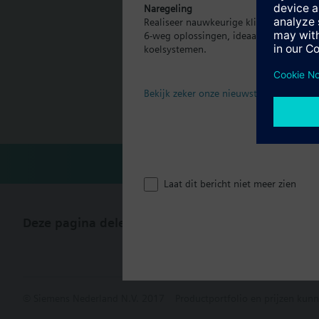
Naregeling
Realiseer nauwkeurige klimaatregeling p
Samenvatting
Document
6-weg oplossingen, ideaal voor moder
looptijd voor 2,5 mm
koelsystemen.
Technisch
Bekijk zeker onze nieuwste brochure
Meervoudig
Laat dit bericht niet meer zien
Deze pagina delen
© Siemens Nederland N.V. 2017
Productportfolio en prijzen kunn