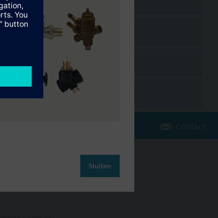
Contact
Verander regio
NL (nl)
Sluiten
leiding
Contact