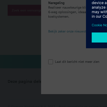
Document
Naregeling
Realiseer nauwkeurige klimaatregeling p
Zoek een vervanger
6-weg oplossingen, ideaal voor moder
Technisch
koelsystemen.
Enkele sel
Bekijk zeker onze nieuwste brochure
Meervoudig
Laat dit bericht niet meer zien
Deze pagina delen
© Siemens Nederland N.V. 2017
Productportfolio en prijzen kunn