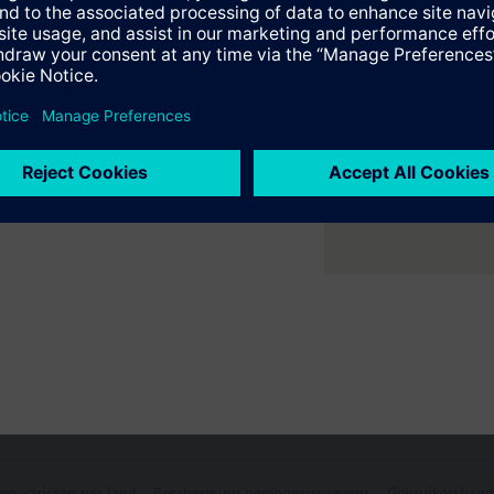
en
er ruimte met flexibele 2- en
ne verwarmings- en
e samenvatting
ecteerbare accessoires
e selecteerbare accessoires
en variëren per land
Bescherming persoonsgegevens
Gebruikershand