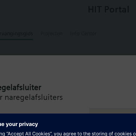
HIT Portal
rvangingsgids
Projecten
Info Center
gelafsluiter
ische aandrijving, 250 N, 5.5 mm, zonder a
 naregelafsluiters
oren voor een modulerend signaal of 3-punts sturing voor combi ventiel
elings- en air conditioning systemen. Met automatische slagherkenning,
de Siemens Intelligent Valve
oor een modulerend signaal DC 0/2...10 V en DC 0...10 V (SSD61EP) voor
ng – voor maximale efficiëntie