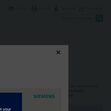
Contact
NL (nl)
Gebruiker
0
Productlijst
ansluitkabel, AC 24 V, 3P
en VPI45.. voor het regelen van waterstromen van warm en koud
 handbediening en stekerverbinding voor aansluitkabel.
 regelen via een equiprocentuele karakteristiek.