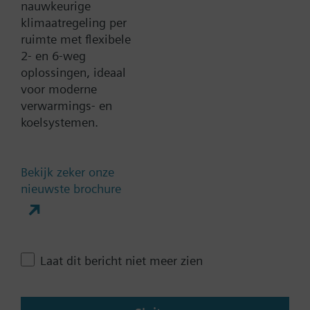
nauwkeurige
klimaatregeling per
Documenten
ruimte met flexibele
2- en 6-weg
Technische samenvatting
oplossingen, ideaal
voor moderne
verwarmings- en
koelsystemen.
Contact
Bekijk zeker onze
Verander regio
nieuwste brochure
NL (nl)
Laat dit bericht niet meer zien
Deze pagina delen