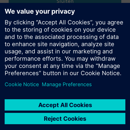
Sluiten
© Siemens Nederland N.V. 2017
Productportfolio en prijzen kunnen variëren per
land
Bescherming persoonsgegevens
Gebruikershandleiding
Contact