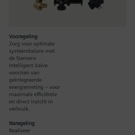
Meer
Vooregeling
Zorg voor optimale
systeembalans met
Bruto Prijs
83,00 EUR
de Siemens
Type:
TXS1.EF10
Intelligent Valve
Artikel-Nr.:
BPZ:TXS1.EF10
voorzien van
Garantie:
24 maanden
geïntegreerde
Productgroep:
C21
energiemeting – voor
maximale efficiëntie
Toevoegen aan winkelwagen
en direct inzicht in
verbruik.
Toevoegen aan project
Naregeling
Realiseer