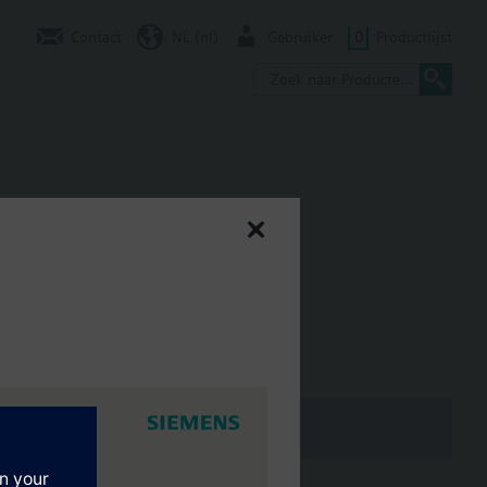
Contact
NL (nl)
Gebruiker
0
Productlijst