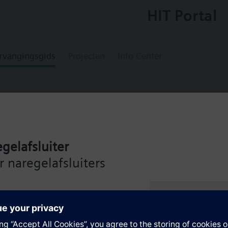
HIT Portal
rvangingsgids
Projecten
Info Center
gelafsluiter
ged valve, PN16, NW100
 naregelafsluiters
de Siemens Intelligent Valve
en
ng – voor maximale efficiëntie