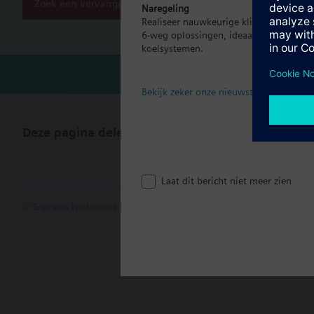
Zoek een vervanger
Naregeling
Realiseer nauwkeurige klimaatregeling p
6-weg oplossingen, ideaal voor moder
koelsystemen.
Bekijk zeker onze nieuwste brochure
Deze pagina delen
Laat dit bericht niet meer zien
© Siemens Nederland N.V. 2017
Productportfolio en prijzen kunn