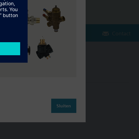
Contact
Verander regio
NL (nl)
leiding
Contact
Sluiten