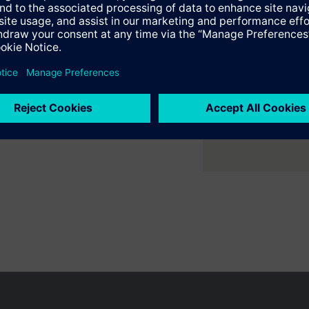
er ruimte met flexibele 2- en
ne verwarmings- en
en variëren per land
Bescherming persoonsgegevens
Gebruikershand