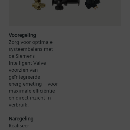
Vooregeling
Zorg voor optimale
systeembalans met
Type:
V2DKF80
de Siemens
Artikel-Nr.:
BPZ:V2DKF80
Intelligent Valve
voorzien van
Zoek een vervanger
geïntegreerde
energiemeting – voor
maximale efficiëntie
en direct inzicht in
Documenten
verbruik.
Naregeling
Contact
Realiseer