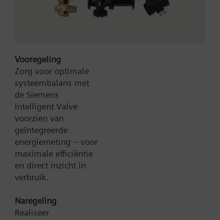
Vooregeling
Zorg voor optimale
systeembalans met
Type:
V2DNF80
de Siemens
Artikel-Nr.:
BPZ:V2DNF80
Intelligent Valve
voorzien van
Zoek een vervanger
geïntegreerde
energiemeting – voor
maximale efficiëntie
en direct inzicht in
Documenten
verbruik.
Naregeling
Contact
Realiseer