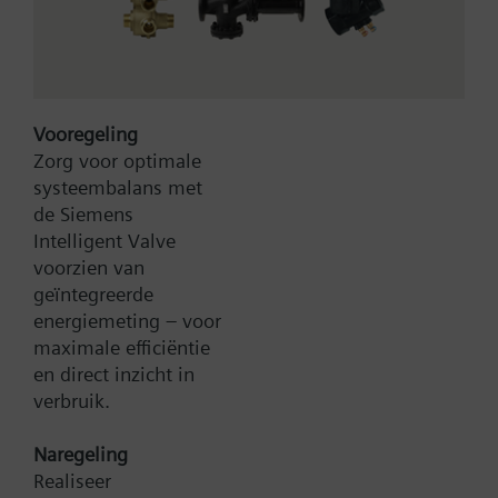
Vooregeling
Zorg voor optimale
systeembalans met
Type:
V3EVF100
de Siemens
Artikel-Nr.:
BPZ:V3EVF100
Intelligent Valve
voorzien van
Zoek een vervanger
geïntegreerde
energiemeting – voor
maximale efficiëntie
en direct inzicht in
Documenten
verbruik.
Naregeling
Contact
Realiseer