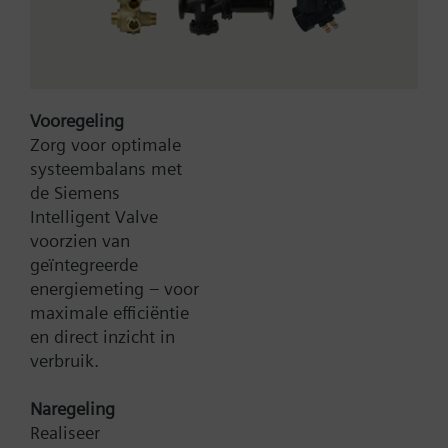
Type:
VA-056PNX024P-4310
Artikel-Nr.:
BPZ:VA-056PNX024P-4310
Garantie:
24 maanden
Zoek een vervanger
Vooregeling
Zorg voor optimale
systeembalans met
de Siemens
Documenten
Intelligent Valve
voorzien van
geïntegreerde
Contact
energiemeting – voor
maximale efficiëntie
en direct inzicht in
verbruik.
Verander regio
Naregeling
NL (nl)
Realiseer