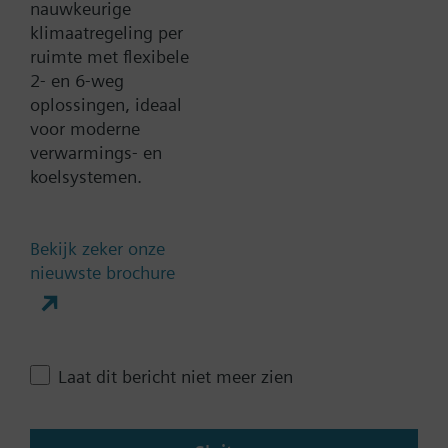
nauwkeurige
klimaatregeling per
Documenten
ruimte met flexibele
2- en 6-weg
oplossingen, ideaal
Technische samenvatting
voor moderne
verwarmings- en
koelsystemen.
Compatible products
Bekijk zeker onze
Contact
nieuwste brochure
Verander regio
Laat dit bericht niet meer zien
NL (nl)