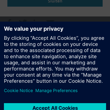
Sluiten
Deze pagina delen
© Siemens Nederland N.V. 2017
Productportfolio en prijzen kunnen variëren per
land
Bescherming persoonsgegevens
Gebruikershandleiding