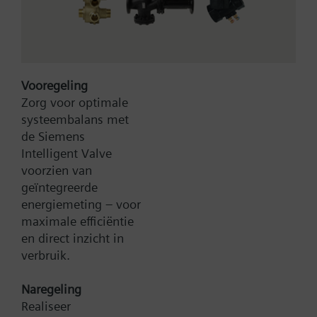
Radiator valves for 2-pipe heating systems for room
temperature control. Flow limitation with
preadjustment.
Vooregeling
Meer
Aanvullende informatie
Zorg voor optimale
The valves can be combined with Siemens
systeembalans met
actuators and radiator controllers
de Siemens
SSA.../STA../RT../REH..
Intelligent Valve
voorzien van
geïntegreerde
energiemeting – voor
Type:
VD110
maximale efficiëntie
Artikel-Nr.:
BPZ:VD110
en direct inzicht in
Garantie:
24 maanden
verbruik.
Zoek een vervanger
Naregeling
Realiseer