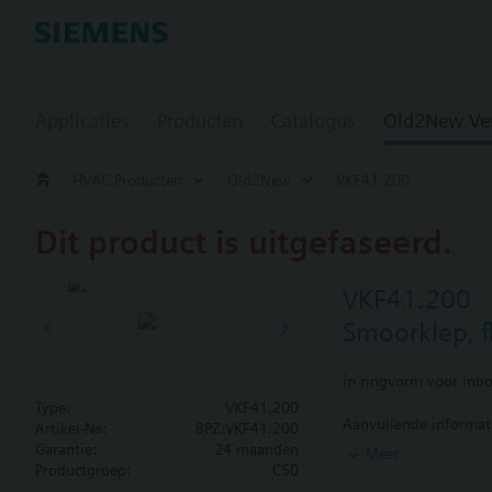
Applicaties
Producten
Catalogus
Old2New Ve
HVAC Producten
Old2New
VKF41.200
Dit product is uitgefaseerd.
VKF41.200
Smoorklep, f
in ringvorm voor inb
Type:
VKF41.200
Aanvullende informat
Artikel-Nr.:
BPZ:VKF41.200
\aASK33 opbouwset v
Garantie:
24 maanden
Meer
Productgroep:
C50
Samenvatting