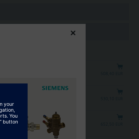
20 mA
508,40 EUR
20 mA, 30 s
530,10 EUR
20 mA
652,50 EUR