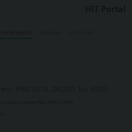
HIT Portal
rvangingsgids
Projecten
Info Center
lens, PN6/10/16, DN200, kvs 4000
ouw tussen 2 flenzen PN6, PN10 of PN16
ie
oor VKF41.200