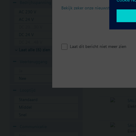
SAL
Bedrijfsspanning
Elek
Bekijk zeker onze nieuwste brochure
AC 230 V
AC 24 V
SAL
DC 20...30 V
Elek
DC 24 V
DC 24...48 V
Laat dit bericht niet meer zien
Laat alle (6) zien
SAL
Elek
Veerteruggang
Ja
SAL
Nee
Elek
Looptijd
Standaard
SAL
Elek
Middel
Snel
SAL
Communicatie
Elek
Nee