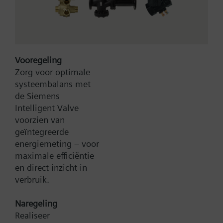
Vooregeling
Type:
VKF45.50
Zorg voor optimale
Artikel-Nr.:
BPZ:VKF45.50
systeembalans met
de Siemens
Zoek een vervanger
Intelligent Valve
voorzien van
geïntegreerde
energiemeting – voor
maximale efficiëntie
Documenten
en direct inzicht in
verbruik.
Contact
Naregeling
Realiseer