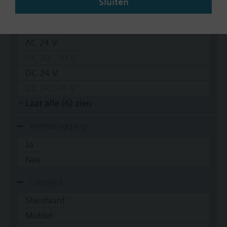
Sluiten
Bedrijfsspanning
AC 230 V
AC 24 V
DC 20...30 V
DC 24 V
DC 24...48 V
Laat alle (6) zien
Veerteruggang
Ja
Nee
Looptijd
Standaard
Middel