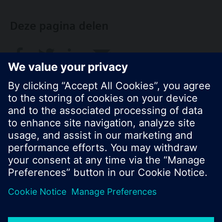
Deze pagina delen
© Siemens Nederland N.V. 2017
Productportfolio en prijzen kunnen variëren per
land
Bescherming persoonsgegevens