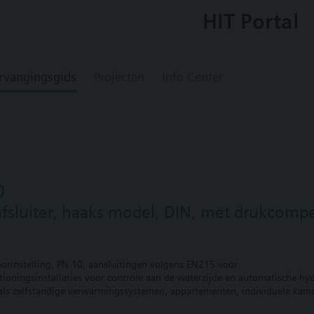
HIT Portal
rvangingsgids
Projecten
Info Center
0
sluiter, haaks model, DIN, met drukcomp
orinstelling, PN 10, aansluitingen volgens EN215 voor
ditioningsinstallaties voor controle aan de waterzijde en automatische h
ls zelfstandige verwarmingssystemen, appartementen, individuele kame