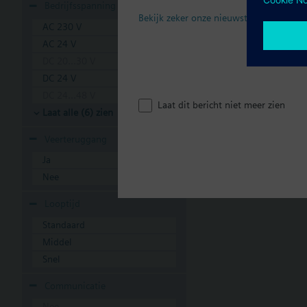
Bedrijfsspanning
Bekijk zeker onze nieuwste brochure
AC 230 V
AC 24 V
DC 20...30 V
DC 24 V
DC 24...48 V
Laat dit bericht niet meer zien
Laat alle (6) zien
Veerteruggang
Ja
Nee
Looptijd
Standaard
Middel
Snel
Communicatie
Nee