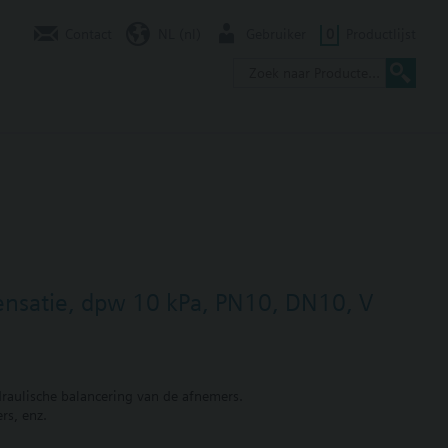
Contact
NL (nl)
Gebruiker
0
Productlijst
ensatie, dpw 10 kPa, PN10, DN10, V
ydraulische balancering van de afnemers.
rs, enz.