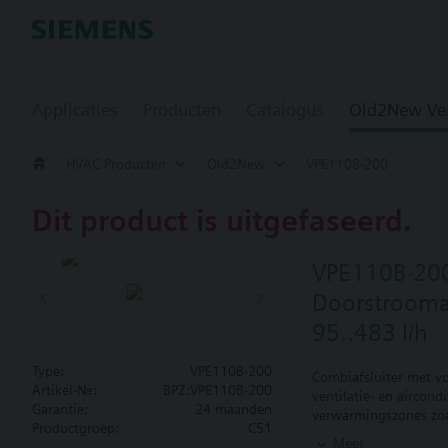
Applicaties
Producten
Catalogus
Old2New Ve
HVAC Producten
Old2New
VPE110B-200
Dit product is uitgefaseerd.
VPE110B-20
Doorstroomaf
95..483 l/h
Type:
VPE110B-200
Combiafsluiter met vo
Artikel-Nr.:
BPZ:VPE110B-200
ventilatie- en aircon
Garantie:
24 maanden
verwarmingszones zoa
Productgroep:
C51
gesloten circuits
Meer