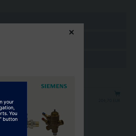
.2...6.5 mm slag
204,70 EUR