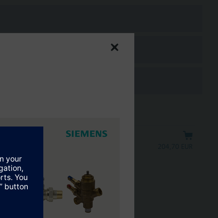
/ STA../ RT../ REH.. Geschikt voor media: water ( VDI 2035) en
.2...6.5 mm slag
204,70 EUR