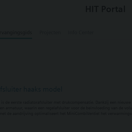
HIT Portal
rvangingsgids
Projecten
Info Center
sluiter haaks model
is de eerste radiatorafsluiter met drukcompensatie. Dankzij een nieuwe
en armatuur, waarin een regelafsluiter voor de beïnvloeding van de vo
et de aandrijving optimaliseert het MiniCombiVentiel het verwarmingsc
len en plaatsen van strangafsluiters is hierdoor overbodig.