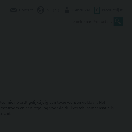
Contact
NL (nl)
Gebruiker
0
Productlijst
 techniek wordt gelijktijdig aan twee wensen voldaan. Het
lumestroom en een regeling voor de drukverschilcompensatie is
ircuit.