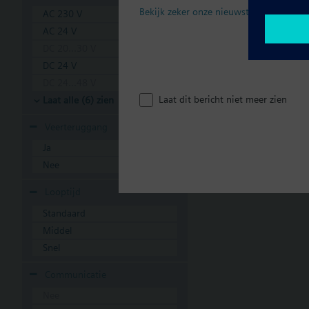
Bekijk zeker onze nieuwste brochure
AC 230 V
AC 24 V
DC 20...30 V
DC 24 V
DC 24...48 V
Laat dit bericht niet meer zien
Laat alle (6) zien
Veerteruggang
Ja
Nee
Looptijd
Standaard
Middel
Snel
Communicatie
Nee