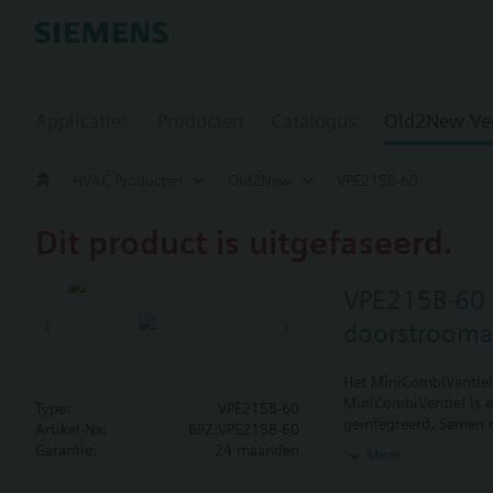
Applicaties
Producten
Catalogus
Old2New Ve
HVAC Producten
Old2New
VPE215B-60
Dit product is uitgefaseerd.
VPE215B-60
doorstroomaf
Het MiniCombiVentiel 
MiniCombiVentiel is e
Type:
VPE215B-60
geïntegreerd. Samen m
Artikel-Nr.:
BPZ:VPE215B-60
Het waterzijdig inrege
Garantie:
24 maanden
Meer