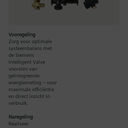
Vooregeling
Zorg voor optimale
systeembalans met
Type:
VVG45.40
de Siemens
Artikel-Nr.:
BPZ:VVG45.40
Intelligent Valve
voorzien van
Zoek een vervanger
geïntegreerde
energiemeting – voor
maximale efficiëntie
en direct inzicht in
Documenten
verbruik.
Naregeling
Contact
Realiseer