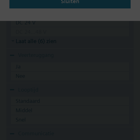
Sluiten
AC 24 V
DC 20...30 V
DC 24 V
DC 24...48 V
Laat alle (6) zien
Veerteruggang
Ja
Nee
Looptijd
Standaard
Middel
Snel
Communicatie