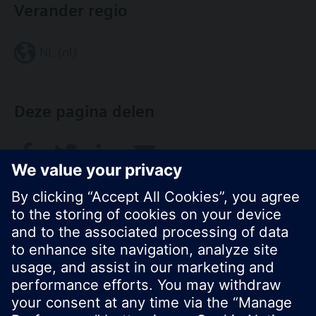
Verander regio
NL (nl)
Deze pagina delen
© Siemens Nederland N.V. 2017