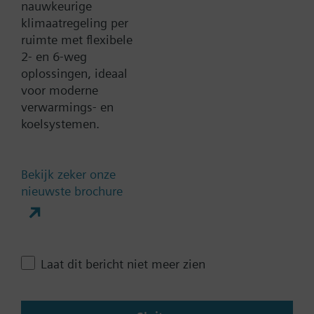
nauwkeurige
klimaatregeling per
Verwijder alle filters
ruimte met flexibele
2- en 6-weg
oplossingen, ideaal
Aandrijving parameters
voor moderne
verwarmings- en
Stuursignaal
koelsystemen.
0...1000 Ohm
0...20 mA
Bekijk zeker onze
0..100% (KNX)
nieuwste brochure
0..100% (Modbus RTU)
2-punts
Laat alle (10) zien
Laat dit bericht niet meer zien
Bedrijfsspanning
AC 230 V