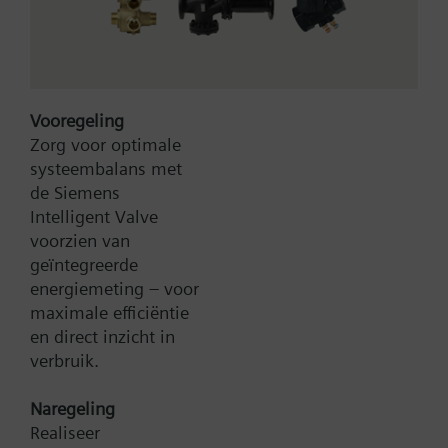
- met flensaansluiting volgens ISO 7005
- voor koud- en warmwater in gesloten circuits
Aanvullende informatie
Vooregeling
Meer
Bijbehorende aandrijvingen SQX.., SKD.., SKB.. en
Zorg voor optimale
SKC..
systeembalans met
de Siemens
Samenvatting
Intelligent Valve
driewegafsluiters PN6 met flensaansluiting
voorzien van
geïntegreerde
energiemeting – voor
Type:
VXF21.80
maximale efficiëntie
Artikel-Nr.:
BPZ:VXF21.80
en direct inzicht in
Garantie:
24 maanden
verbruik.
Productgroep:
C50
Naregeling
Zoek een vervanger
Realiseer