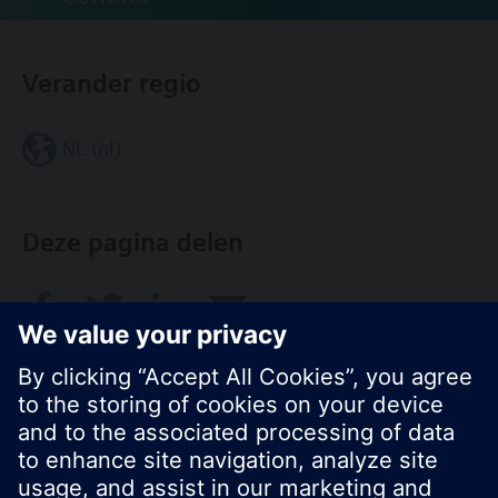
Verander regio
NL (nl)
Deze pagina delen