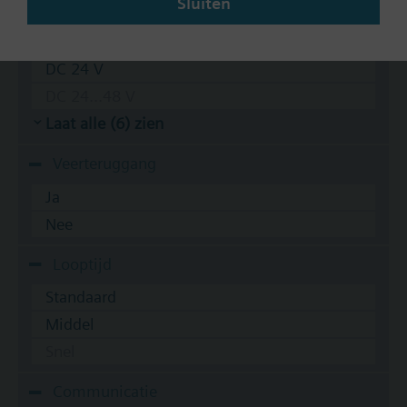
Sluiten
AC 24 V
DC 20...30 V
DC 24 V
DC 24...48 V
Laat alle (6) zien
Veerteruggang
Ja
Nee
Looptijd
Standaard
Middel
Snel
Communicatie