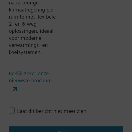
nauwkeurige
klimaatregeling per
ruimte met flexibele
Verwijder alle filters
2- en 6-weg
oplossingen, ideaal
Aandrijving parameters
voor moderne
verwarmings- en
Stuursignaal
koelsystemen.
0...1000 Ohm
0...20 mA
Bekijk zeker onze
0..100% (KNX)
nieuwste brochure
0..100% (Modbus RTU)
2-punts
Laat alle (10) zien
Laat dit bericht niet meer zien
Bedrijfsspanning
AC 230 V