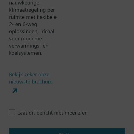
nauwkeurige
klimaatregeling per
ruimte met flexibele
Verwijder alle filters
2- en 6-weg
oplossingen, ideaal
Aandrijving parameters
voor moderne
verwarmings- en
Stuursignaal
koelsystemen.
0...1000 Ohm
0...20 mA
Bekijk zeker onze
0..100% (KNX)
nieuwste brochure
0..100% (Modbus RTU)
2-punts
Laat alle (10) zien
Laat dit bericht niet meer zien
Bedrijfsspanning
AC 230 V