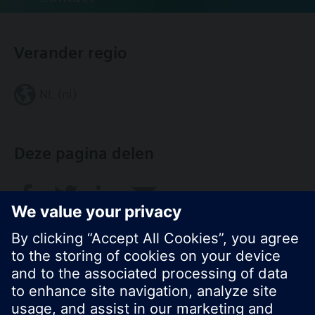
Verander regio
NL (nl)
Deze pagina delen