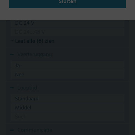
Sluiten
AC 24 V
DC 20...30 V
DC 24 V
DC 24...48 V
Laat alle (6) zien
Veerteruggang
Ja
Nee
Looptijd
Standaard
Middel
Snel
Communicatie