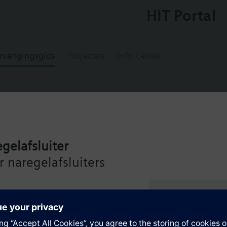
HIT Portal
rvangingsgids
Projecten
Info Center
0
gelafsluiter
ngle-jet impeller type meter without remo
 naregelafsluiters
ing
de Siemens Intelligent Valve
ng – voor maximale efficiëntie
en