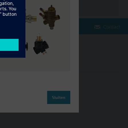
Contact
Verander regio
NL (nl)
leiding
Contact
Sluiten