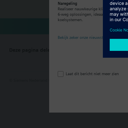
Naregeling
Technisch
Realiseer nauwkeurige klimaatregeling p
6-weg oplossingen, ideaal voor moder
koelsystemen.
Bekijk zeker onze nieuwste brochure
Deze pagina delen
Laat dit bericht niet meer zien
© Siemens Nederland N.V. 2017
Productportfolio en prijzen kunn