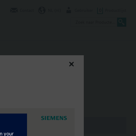
Contact
NL (nl)
Gebruiker
0
Productlijst
te reading output